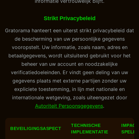
informatie vertrouwelijk blijft.
Strikt Privacybeleid
Gratorama hanteert een uiterst strikt privacybeleid dat
de bescherming van uw persoonlijke gegevens
vooropstelt. Uw informatie, zoals naam, adres en
betaalgegevens, wordt uitsluitend gebruikt voor het
beheer van uw account en noodzakelijke
verificatiedoeleinden. Er vindt geen deling van uw
gegevens plaats met externe partijen zonder uw
expliciete toestemming, in lijn met nationale en
internationale wetgeving, zoals uiteengezet door
Autoriteit Persoonsgegevens
.
TECHNISCHE
IMPACT
BEVEILIGINGSASPECT
IMPLEMENTATIE
SPELE