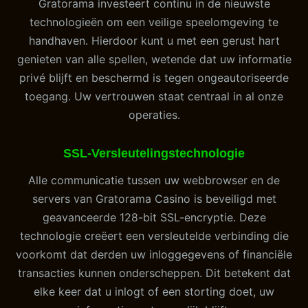
Gratorama investeert continu in de nieuwste
technologieën om een veilige speelomgeving te
handhaven. Hierdoor kunt u met een gerust hart
genieten van alle spellen, wetende dat uw informatie
privé blijft en beschermd is tegen ongeautoriseerde
toegang. Uw vertrouwen staat centraal in al onze
operaties.
SSL-Versleutelingstechnologie
Alle communicatie tussen uw webbrowser en de
servers van Gratorama Casino is beveiligd met
geavanceerde 128-bit SSL-encryptie. Deze
technologie creëert een versleutelde verbinding die
voorkomt dat derden uw inloggegevens of financiële
transacties kunnen onderscheppen. Dit betekent dat
elke keer dat u inlogt of een storting doet, uw