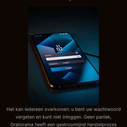
Het kan iedereen overkomen: u bent uw wachtwoord
vergeten en kunt niet inloggen. Geen paniek,
Gratorama heeft een gestroomlijnd herstelproces