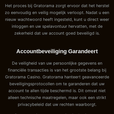
Het proces bij Gratorama zorgt ervoor dat het herstel
zo eenvoudig en veilig mogelijk verloopt. Nadat u een
nieuw wachtwoord heeft ingesteld, kunt u direct weer
inloggen en uw spelavontuur hervatten, met de
zekerheid dat uw account goed beveiligd is.
Accountbeveiliging Garandeert
De veiligheid van uw persoonlijke gegevens en
financiële transacties is van het grootste belang bij
Gratorama Casino. Gratorama hanteert geavanceerde
beveiligingsprotocollen om te garanderen dat uw
account te allen tijde beschermd is. Dit omvat niet
alleen technische maatregelen, maar ook een strikt
privacybeleid dat uw rechten waarborgt.