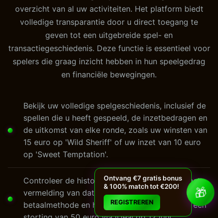
overzicht van al uw activiteiten. Het platform biedt
volledige transparantie door u direct toegang te
geven tot een uitgebreide spel- en
transactiegeschiedenis. Deze functie is essentieel voor
spelers die graag inzicht hebben in hun speelgedrag
en financiële bewegingen.
Bekijk uw volledige spelgeschiedenis, inclusief de
spellen die u heeft gespeeld, de inzetbedragen en
de uitkomst van elke ronde, zoals uw winsten van
15 euro op 'Wild Sheriff' of uw inzet van 10 euro
op 'Sweet Temptation'.
Ontvang €7 gratis bonus
Controleer de historie van al uw stortingen, met
& 100% match tot €200!
🎁
vermelding van datum, tijd, gebruikte
REGISTREREN
betaalmethode en het gestorte bedrag, zoals een
storting van 50 euro via iDeal op 12 juni.