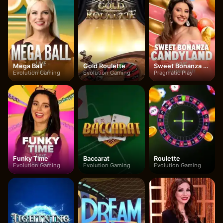
Mega Ball
Gold Roulette
Sweet Bonanza Candyland
Evolution Gaming
Evolution Gaming
Pragmatic Play
Funky Time
Baccarat
Roulette
Evolution Gaming
Evolution Gaming
Evolution Gaming