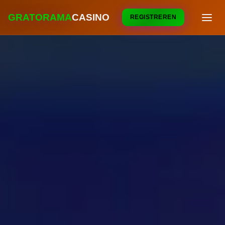
GRATORAMA
CASINO
REGISTREREN