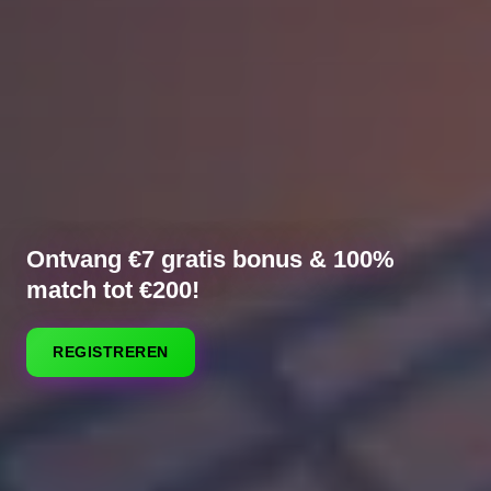
Ontvang €7 gratis bonus & 100%
match tot €200!
REGISTREREN