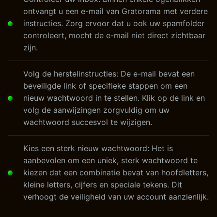
ontvangt u een e-mail van Gratorama met verdere
instructies. Zorg ervoor dat u ook uw spamfolder
controleert, mocht de e-mail niet direct zichtbaar
zijn.
Volg de herstelinstructies: De e-mail bevat een
beveiligde link of specifieke stappen om een
nieuw wachtwoord in te stellen. Klik op de link en
volg de aanwijzingen zorgvuldig om uw
wachtwoord succesvol te wijzigen.
Kies een sterk nieuw wachtwoord: Het is
aanbevolen om een uniek, sterk wachtwoord te
kiezen dat een combinatie bevat van hoofdletters,
kleine letters, cijfers en speciale tekens. Dit
verhoogt de veiligheid van uw account aanzienlijk.