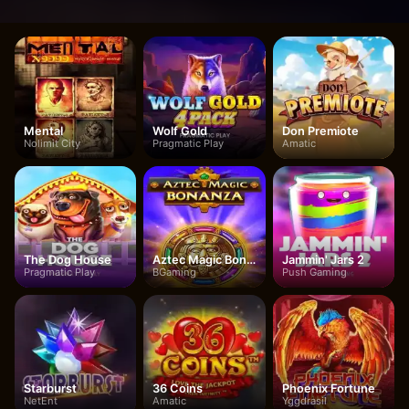
Mental
Wolf Gold
Don Premiote
Nolimit City
Pragmatic Play
Amatic
The Dog House
Aztec Magic Bonanza
Jammin' Jars 2
Pragmatic Play
BGaming
Push Gaming
Starburst
36 Coins
Phoenix Fortune
NetEnt
Amatic
Yggdrasil