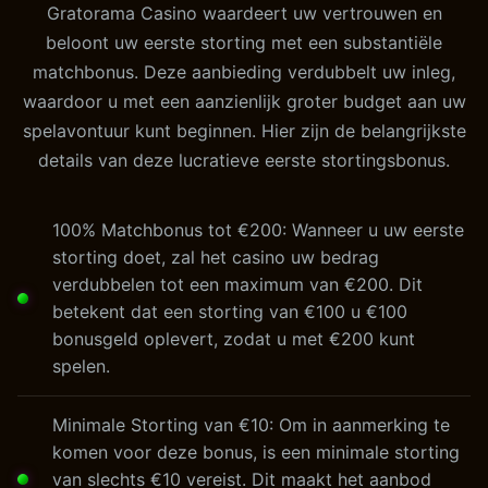
Gratorama Casino waardeert uw vertrouwen en
beloont uw eerste storting met een substantiële
matchbonus. Deze aanbieding verdubbelt uw inleg,
waardoor u met een aanzienlijk groter budget aan uw
spelavontuur kunt beginnen. Hier zijn de belangrijkste
details van deze lucratieve eerste stortingsbonus.
100% Matchbonus tot €200: Wanneer u uw eerste
storting doet, zal het casino uw bedrag
verdubbelen tot een maximum van €200. Dit
betekent dat een storting van €100 u €100
bonusgeld oplevert, zodat u met €200 kunt
spelen.
Minimale Storting van €10: Om in aanmerking te
komen voor deze bonus, is een minimale storting
van slechts €10 vereist. Dit maakt het aanbod