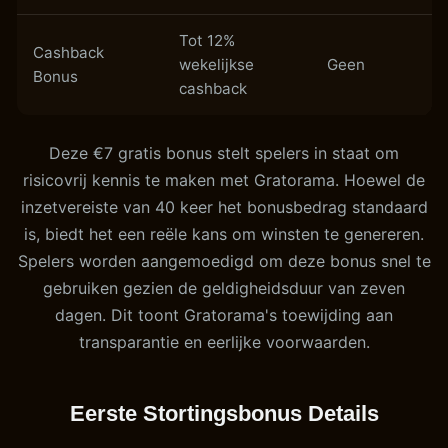
Tot 12%
Cashback
1
wekelijkse
Geen
Bonus
o
cashback
Deze €7 gratis bonus stelt spelers in staat om
risicovrij kennis te maken met Gratorama. Hoewel de
inzetvereiste van 40 keer het bonusbedrag standaard
is, biedt het een reële kans om winsten te genereren.
Spelers worden aangemoedigd om deze bonus snel te
gebruiken gezien de geldigheidsduur van zeven
dagen. Dit toont Gratorama's toewijding aan
transparantie en eerlijke voorwaarden.
Eerste Stortingsbonus Details