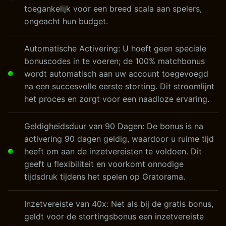
toegankelijk voor een breed scala aan spelers,
ongeacht hun budget.
Automatische Activering: U hoeft geen speciale
bonuscodes in te voeren; de 100% matchbonus
wordt automatisch aan uw account toegevoegd
na een succesvolle eerste storting. Dit stroomlijnt
het proces en zorgt voor een naadloze ervaring.
Geldigheidsduur van 90 Dagen: De bonus is na
activering 90 dagen geldig, waardoor u ruime tijd
heeft om aan de inzetvereisten te voldoen. Dit
geeft u flexibiliteit en voorkomt onnodige
tijdsdruk tijdens het spelen op Gratorama.
Inzetvereiste van 40x: Net als bij de gratis bonus,
geldt voor de stortingsbonus een inzetvereiste