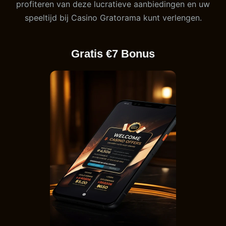
profiteren van deze lucratieve aanbiedingen en uw
speeltijd bij Casino Gratorama kunt verlengen.
Gratis €7 Bonus