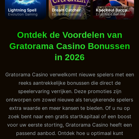
Lightning Spell
Dream Catcher
Knockout Baccarat
Evolution Gaming
Evolution Gaming
Evolution Gaming
Ontdek de Voordelen van
Gratorama Casino Bonussen
in 2026
Gratorama Casino verwelkomt nieuwe spelers met een
reeks aantrekkelijke bonussen die direct de
speelervaring verrijken. Deze promoties zijn
ontworpen om zowel nieuwe als terugkerende spelers
extra waarde en meer kansen te bieden. Of u nu op
zoek bent naar een gratis startkapitaal of een boost
voor uw eerste storting, Gratorama Casino heeft een
passend aanbod. Ontdek hoe u optimaal kunt